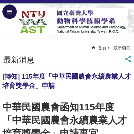
跳到主要內容區塊
進
階
搜
尋
首頁
最新消息
回
首
最新消息
頁
回
台
[轉知] 115年度「中華民國農會永續農業人才
大
培育獎學金」申請
網
站
導
中華民國農會函知115年度
覽
English
「中華民國農會永續農業人才
關
培育獎學金」申請事宜
於