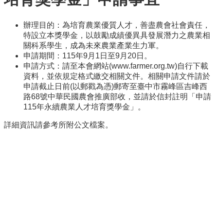
本
系
辦理目的：為培育農業優質人才，善盡農會社會責任，
特設立本獎學金，以鼓勵成績優異具發展潛力之農業相
最
關科系學生，成為未來農業產業生力軍。
新
申請期間：115年9月1日至9月20日。
消
申請方式：請至本會網站(www.farmer.org.tw)自行下載
息
資料，並依規定格式繳交相關文件。相關申請文件請於
申請截止日前(以郵戳為憑)郵寄至臺中市霧峰區吉峰西
系
路68號中華民國農會推廣部收，並請於信封註明「申請
所
115年永續農業人才培育獎學金」。
成
員
詳細資訊請參考所附公文檔案。
學
術
成
果
課
程
資
訊