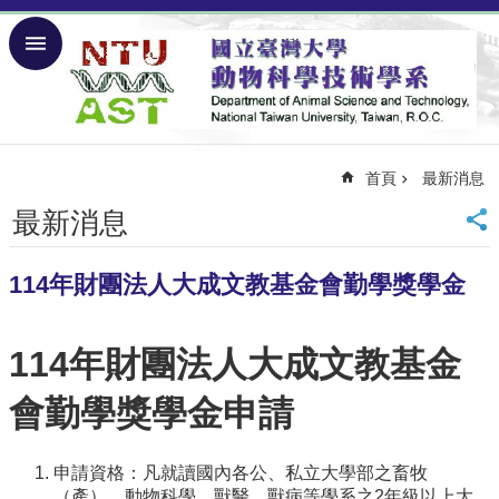
跳到主要內容區塊
進
階
搜
尋
首頁
最新消息
回
首
最新消息
頁
回
台
114年財團法人大成文教基金會勤學獎學金
大
網
114年財團法人大成文教基金
站
導
會勤學獎學金申請
覽
English
申請資格：凡就讀國內各公、私立大學部之畜牧
關
（產）、動物科學、獸醫、獸病等學系之2年級以上大
於