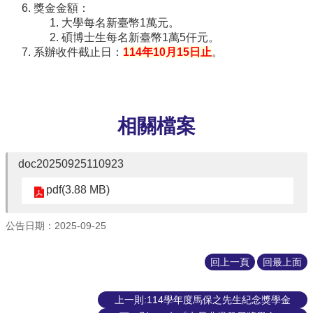
獎金金額：
大學每名新臺幣1萬元。
網
碩博士生每名新臺幣1萬5仟元。
路
系辦收件截止日：
114年10月15日止
。
資
源
檔
案
相關檔案
下
載
doc20250925110923
pdf(3.88 MB)
公告日期：2025-09-25
回上一頁
回最上面
上一則:114學年度馬保之先生紀念獎學金