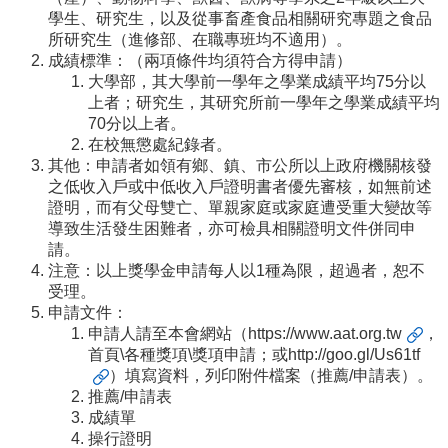
學生、研究生，以及從事畜產食品相關研究專題之食品
本
所研究生（進修部、在職專班均不適用）。
系
成績標準：（兩項條件均須符合方得申請）
最
大學部，其大學前一學年之學業成績平均75分以
新
上者；研究生，其研究所前一學年之學業成績平均
消
70分以上者。
息
在校無懲處紀錄者。
其他：申請者如領有鄉、鎮、市公所以上政府機關核發
系
之低收入戶或中低收入戶證明書者優先審核，如無前述
所
證明，而有父母雙亡、單親家庭或家庭遭受重大變故等
成
導致生活發生困難者，亦可檢具相關證明文件併同申
員
請。
注意：以上獎學金申請每人以1種為限，超過者，恕不
學
受理。
術
申請文件：
成
申請人請至本會網站（
https://www.aat.org.tw
，
果
首頁\各種獎項\獎項申請；或
http://goo.gl/Us61tf
）填寫資料，列印附件檔案（推薦/申請表）。
課
推薦/申請表
程
成績單
資
操行證明
訊