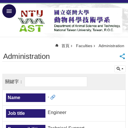
跳到主要內容區塊
進
階
搜
尋
Back
首頁
Faculties
Administration
to
Administration
Home
Page
NTU
正
體
中
文
-
Introduction
Engineer
Latest
News