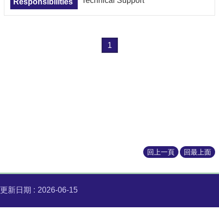
Technical Support
Faculties
Course
Description
1
Download
回上一頁
回最上面
更新日期
2026-06-15