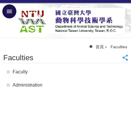
跳到主要內容區塊
進
階
搜
尋
Back
首頁
Faculties
to
Faculties
Home
Page
NTU
Faculty
正
體
Administration
中
文
Introduction
Latest
News