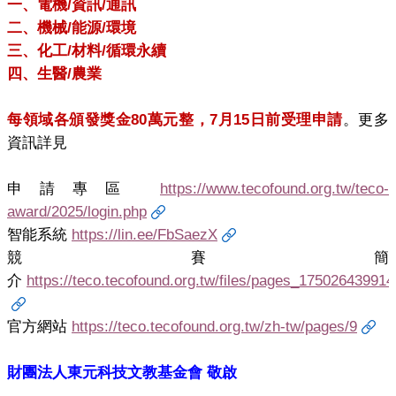
一、電機
/
資訊
/
通訊
本
二、機械
/
能源
/
環境
系
三、化工
/
材料
/
循環永續
最
四、生醫
/
農業
新
消
每領域各頒發獎金
80
萬元整，
7
月
15
日前受理申請
。更多
息
資訊詳見
系
所
申請專區
https://www.tecofound.org.tw/teco-
成
award/2025/login.php
員
智能系統
https://lin.ee/FbSaezX
學
競賽簡
術
介
https://teco.tecofound.org.tw/files/pages_175026439914
成
果
官方網站
https://teco.tecofound.org.tw/zh-tw/pages/9
課
程
財團法人東元科技文教基金會 敬啟
資
訊