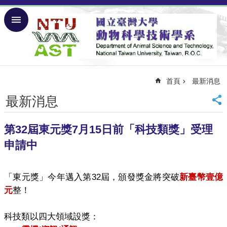
跳到主要內容區塊
進
階
搜
尋
首頁
最新消息
回
首
最新消息
頁
回
台
第32屆東元獎7月15日前「科技類獎」受理
大
申請中
網
站
導
「東元獎」今年邁入第
32
屆，頒發獎金將突破
新臺幣壹億
覽
元
整！
English
科技類以四大領域設獎：
關
於