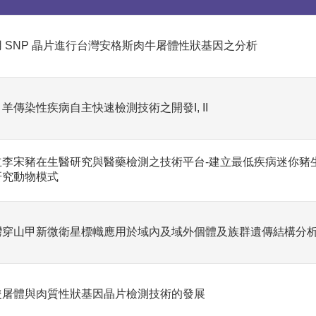
用 SNP 晶片進行台灣安格斯肉牛屠體性狀基因之分析
羊傳染性疾病自主快速檢測技術之開發I, II
立李宋豬在生醫研究與醫藥檢測之技術平台-建立最低疾病迷你豬
研究動物模式
灣穿山甲新微衛星標幟應用於域內及域外個體及族群遺傳結構分
隻屠體與肉質性狀基因晶片檢測技術的發展