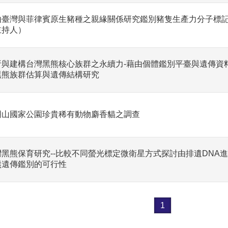
由臺灣與菲律賓原生豬種之親緣關係研究鑑別豬隻生產力分子標
主持人）
析與建構台灣黑熊核心族群之永續力-藉由個體鑑別平臺與遺傳資
黑熊族群估算與遺傳結構研究
明山國家公園珍貴稀有動物麝香貓之調查
灣黑熊保育研究--比較不同螢光標定微衛星方式探討由排遺DNA
熊遺傳鑑別的可行性
1