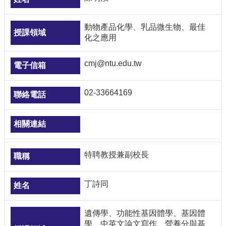
網
動物產品化學、乳品微生物、最佳
路
化之應用
資
源
cmj@ntu.edu.tw
檔
案
下
02-33664169
載
特聘教授兼副校長
丁詩同
遺傳學、功能性基因體學、基因體
學、中英文論文寫作、營養分與基