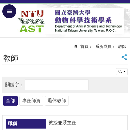
跳到主要內容區塊
進
階
搜
尋
首頁
系所成員
教師
回
首
教師
頁
回
台
大
網
站
導
全部
專任師資
退休教師
覽
English
教授兼系主任
關
於