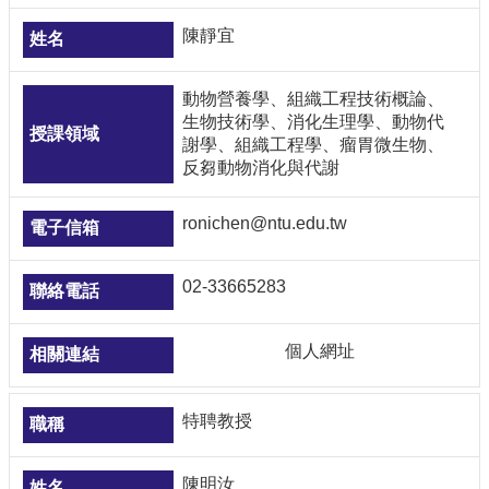
本
陳靜宜
系
最
動物營養學、組織工程技術概論、
新
生物技術學、消化生理學、動物代
消
謝學、組織工程學、瘤胃微生物、
息
反芻動物消化與代謝
系
所
ronichen@ntu.edu.tw
成
員
02-33665283
學
術
個人網址
成
果
課
特聘教授
程
資
陳明汝
訊