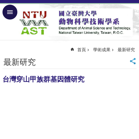
跳到主要內容區塊
進
階
搜
尋
首頁
學術成果
最新研究
回
首
最新研究
頁
回
台
台灣穿山甲族群基因體研究
大
網
站
導
覽
English
關
於