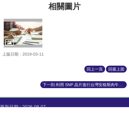
相關圖片
網
路
資
源
檔
案
下
上版日期：2019-03-11
載
回上一頁
回最上面
下一則:利用 SNP 晶片進行台灣安格斯肉牛屠體性狀基因之分析
更新日期
2026-08-07
瀏覽人次
本網站著作權屬於國立臺灣大學 動物科學技術學系，請詳見使用規則。