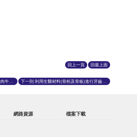
回上一頁
回最上面
上一則:利用 SNP 晶片進行台灣安格斯肉牛屠體性狀基因之分析
下一則:利用生醫材料(骨粉及骨板)進行牙齒及脊椎矯正模式之建立
網路資源
檔案下載