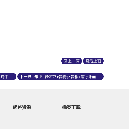
回上一頁
回最上面
上一則:利用 SNP 晶片進行台灣安格斯肉牛屠體性狀基因之分析
下一則:利用生醫材料(骨粉及骨板)進行牙齒及脊椎矯正模式之建立
網路資源
檔案下載