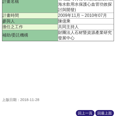
計畫名稱
海水飲用水保護心血管功效探
本
討與開發)
系
計畫時間
2009年11月 ~ 2010年07月
最
參與人
陳億乘
新
擔任之工作
共同主持人
消
財團法人石材暨資源產業研究
補助/委託機構
息
發展中心
系
所
成
員
學
術
成
果
課
上版日期：2018-11-28
程
資
回上一頁
回最上面
訊