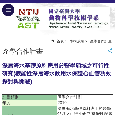
跳到主要內容區塊
進
階
搜
尋
首頁
學術成果
產學合作計畫
回
首
產學合作計畫
頁
回
台
深層海水基礎原料應用於醫學領域之可行性
大
研究 (機能性深層海水飲用水保護心血管功效
網
探討與開發)
站
導
覽
計畫類別
產學合作計劃
English
年度
2010
深層海水基礎原料應用於醫學
關
領域之可行性研究 (機能性深層
於