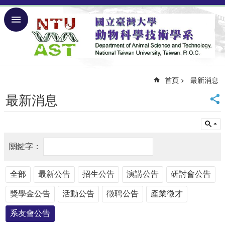
跳到主要內容區塊
進
階
搜
尋
首頁
最新消息
回
首
最新消息
頁
回
台
大
網
站
導
全部
最新公告
招生公告
演講公告
研討會公告
覽
獎學金公告
活動公告
徵聘公告
產業徵才
English
系友會公告
關
於