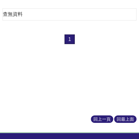
本
系
查無資料
最
新
消
1
息
系
所
成
員
學
術
成
果
課
回上一頁
回最上面
程
資
訊