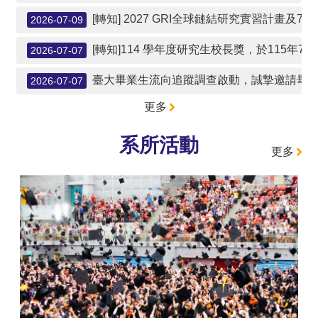
本
[轉知] 2027 GRI全球鏈結研究實習計畫及7
2026-07-09
系
[轉知]114 學年度研究生校長獎，於115年7
2026-07-07
最
新
​​​​​​​臺大畢業生流向追蹤調查啟動，誠摯邀請
2026-07-07
消
息
更多
系
系所活動
所
更多
成
員
學
術
成
果
課
程
資
訊