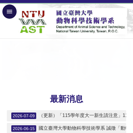
跳到主要內容區塊
進
階
搜
尋
回
首
頁
回
台
大
網
站
最新消息
導
覽
English
（更新）「115學年度大一新生請注意」11
2026-07-09
關
國立臺灣大學動物科學技術學系 誠徵「動物
2026-06-15
於