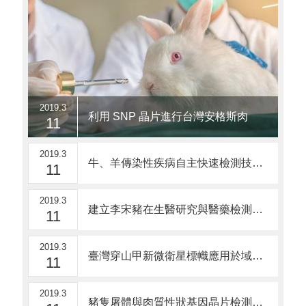
2019.3
利用 SNP 晶片進行台灣安格斯肉牛屠體性狀基因之分析
11
2019.3
牛、羊傳染性疾病自主快速檢測技術之開發I, II
11
2019.3
建立李宋豬在生醫研究與醫藥檢測之技術平台-建立最低疾病迷你豬生產監控系統供生醫研究動物模式
11
2019.3
臺灣穿山甲新微衛星標幟應用於域內及域外個體及族群遺傳結構分析
11
2019.3
豬隻屠體與肉質性狀基因晶片檢測技術的發展